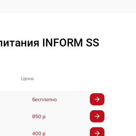
питания INFORM SS
Цена
бесплатно
850 р
400 р