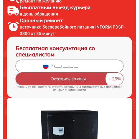
ремонт по желанию
Бесплатный выезд курьера
в день обращения
Срочный ремонт
источника бесперебойного питания INFORM PDSP -
3300 от 35 минут
Бесплатная консультация со
специалистом
Оставить заявку
Нажимая на кнопку "Оставить заявку" Вы соглашаетесь c
политикой
конфиденциальности