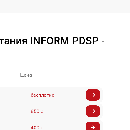
тания INFORM PDSP -
Цена
бесплатно
850 р
400 р