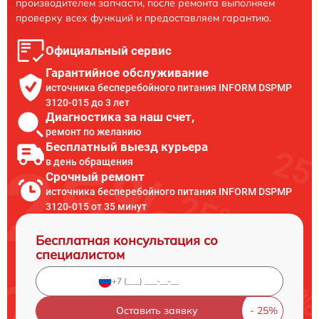
производителем запчасти, после ремонта выполняем
проверку всех функций и предоставляем гарантию.
Официальный сервис
Гарантийное обслуживание
источника бесперебойного питания INFORM DSPMP
3120-015 до 3 лет
Диагностика за наш счет,
ремонт по желанию
Бесплатный выезд курьера
в день обращения
Срочный ремонт
источника бесперебойного питания INFORM DSPMP
3120-015 от 35 минут
Бесплатная консультация со
специалистом
Оставить заявку