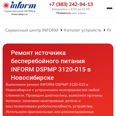
+7 (383) 242-94-13
Ежедневно с 9:00 до 21:00
Сервисный центр INFORM
в
Позвонить
мне утром
Новосибирске
Сервисный центр INFORM
Каталог устройств
Рем
Ремонт источника
бесперебойного питания
INFORM DSPMP 3120-015 в
Новосибирске
Выполняем ремонт INFORM DSPMP 3120-015 в
Новосибирске с устранением неисправностей любой
сложности. Проводим диагностику, выявляем причины
поломки, заменяем неисправные детали и
восстанавливаем работоспособность устройства.
Используем оригинальные или рекомендованные